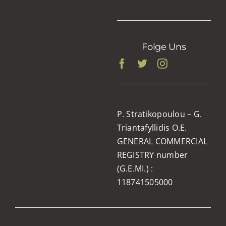
Folge Uns
P. Stratikopoulou – G.
Triantafyllidis O.E.
GENERAL COMMERCIAL
REGISTRY number
(G.E.MI.) :
118741505000