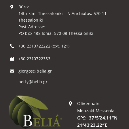
Büro:
14th klm. Thessaloniki – N.Anchialos, 570 11
Thessaloniki
Post-Adresse:
PO box 488 Ionia, 570 08 Thessaloniki
+30 2310722222 (ext. 121)
+30 2310722353
giorgos@belia.gr
betty@belia.gr
Olivenhain:
Mouzaki Messenia
GPS:
37°5’24.11″N
21°43’23.22″E