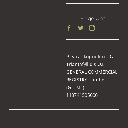
Folge Uns
P. Stratikopoulou – G.
Triantafyllidis O.E.
GENERAL COMMERCIAL
REGISTRY number
(G.E.MI.) :
118741505000